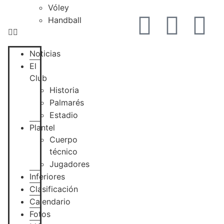
Vóley
Handball
Noticias
El
Club
Historia
Palmarés
Estadio
Plantel
Cuerpo
técnico
Jugadores
Inferiores
Clasificación
Calendario
Fotos