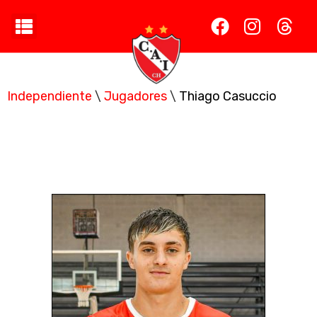
Independiente
\
Jugadores
\
Thiago Casuccio
Thiago Casuccio