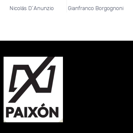
Anterior
Siguiente
Nicolás D´anunzio
Gianfranco Borgognoni