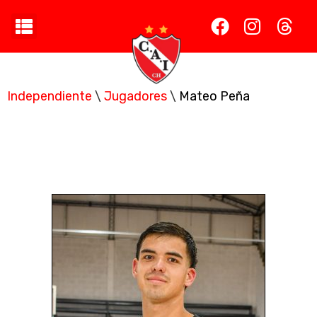
Independiente
\
Jugadores
\
Mateo Peña
Mateo Peña